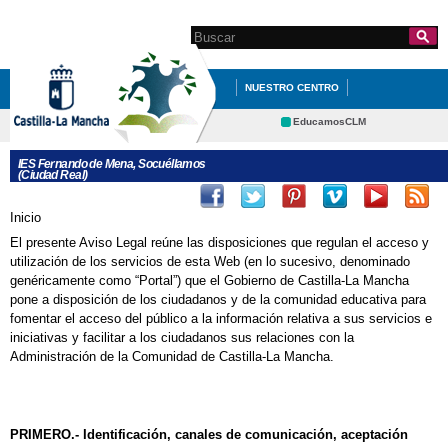
Pasar al
contenido
Search this site
Formulario de
principal
búsqueda
NUESTRO CENTRO
DEPARTAMENTOS
EducamosCLM
Delphos
FORMACIÓN PROFESIONAL
IES Fernando de Mena, Socuéllamos
(Ciudad Real)
Educación
Cultura
TABLÓN DE ANUNCIOS
APSD
Deportes
CRFP
Inicio
Se encuentra usted aquí
ELECCIONES A CONSEJO ESCOLAR
Contacto
El presente Aviso Legal reúne las disposiciones que regulan el acceso y
ELECCIONES A CONSEJO ESCOLAR:
utilización de los servicios de esta Web (en lo sucesivo, denominado
genéricamente como “Portal”) que el Gobierno de Castilla-La Mancha
MODELO DE PAPELETA E INSTRUCCIONES
pone a disposición de los ciudadanos y de la comunidad educativa para
fomentar el acceso del público a la información relativa a sus servicios e
PARA EL VOTO POR CORREO
iniciativas y facilitar a los ciudadanos sus relaciones con la
Administración de la Comunidad de Castilla-La Mancha.
PROYECTOS DE DIRECCIÓN
PRIMERO.- Identificación, canales de comunicación, aceptación