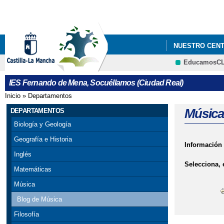
NUESTRO CEN
EducamosC
ELECCIONES A
IES Fernando de Mena, Socuéllamos (Ciudad Real)
Inicio
»
Departamentos
Se encuentra usted aquí
Música
DEPARTAMENTOS
Biología y Geología
Geografía e Historia
Información 
Inglés
Selecciona, 
Matemáticas
Música
Blog de Música
Filosofía