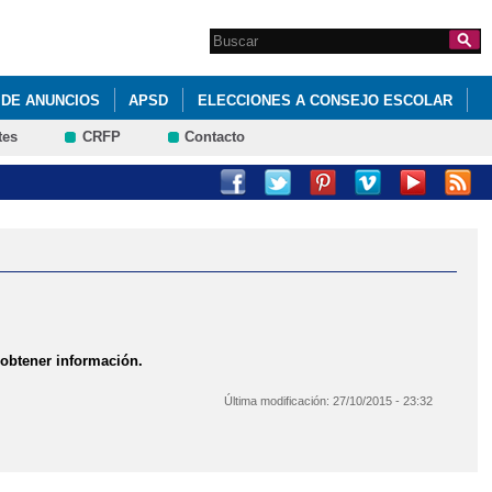
Search this site
Formulario de
búsqueda
 DE ANUNCIOS
APSD
ELECCIONES A CONSEJO ESCOLAR
tes
CRFP
Contacto
A EL VOTO POR CORREO
PROYECTOS DE DIRECCIÓN
 obtener información.
Última modificación:
27/10/2015 - 23:32