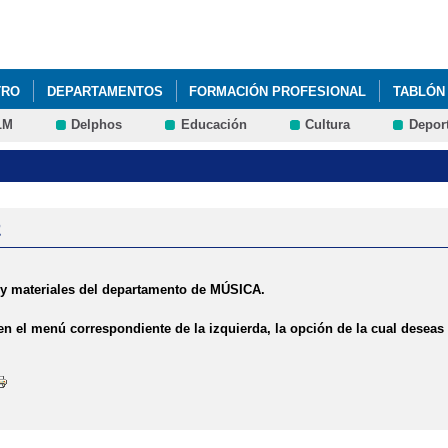
Pasar al
contenido
principal
TRO
DEPARTAMENTOS
FORMACIÓN PROFESIONAL
TABLÓN
LM
Delphos
Educación
Cultura
Depor
 CONSEJO ESCOLAR: MODELO DE PAPELETA E INSTRUCCIONES PAR
y materiales del departamento de MÚSICA.
en el menú correspondiente de la izquierda, la opción de la cual deseas